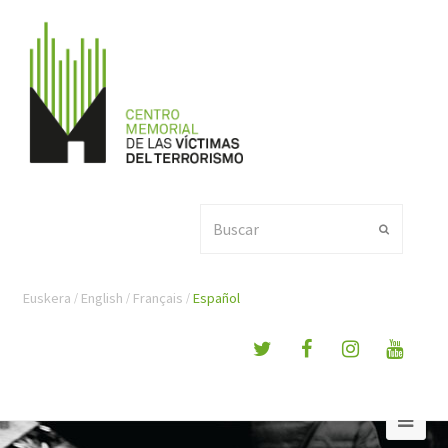
Buscar
Enviar
Euskera
English
Français
Español
Ope