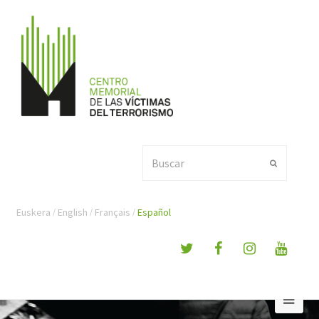
Buscar
Enviar
Euskera
English
Français
Español
Ope