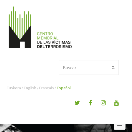
Buscar
Enviar
Euskera
English
Français
Español
Ope