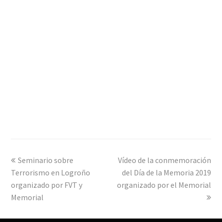
previous
Seminario sobre
Vídeo de la conmemoración
next
Terrorismo en Logroño
post:
post:
del Día de la Memoria 2019
organizado por FVT y
organizado por el Memorial
Memorial