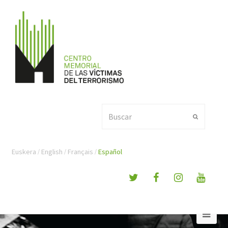
Buscar
Enviar
Euskera
English
Français
Español
Ope