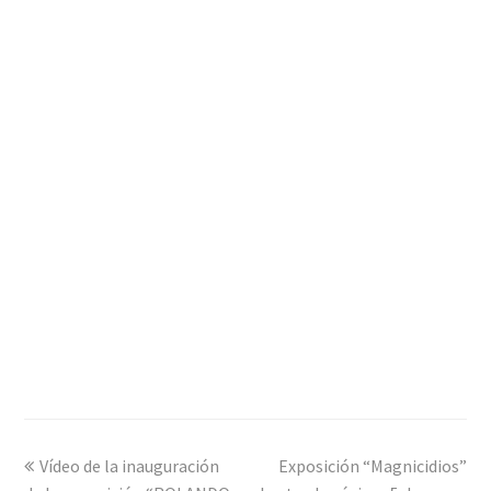
previous
Vídeo de la inauguración
Exposición “Magnicidios”
next