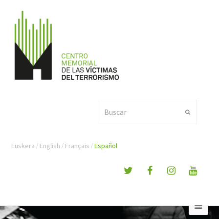
Buscar
Enviar
Euskera
English
Français
Español
Ope