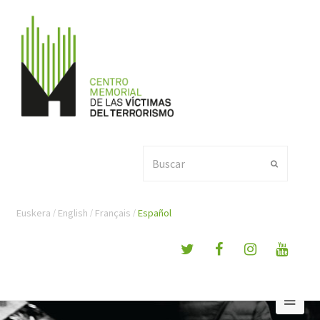
Buscar
Enviar
Euskera
English
Français
Español
Ope