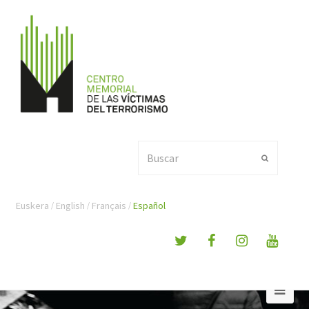
Buscar
Enviar
Euskera
English
Français
Español
Ope