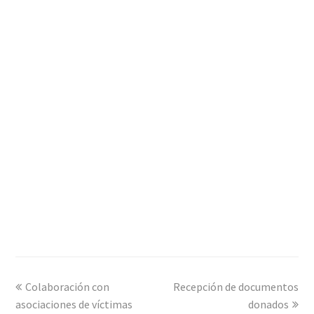
previous
Colaboración con
Recepción de documentos
next
asociaciones de víctimas
post:
post:
donados