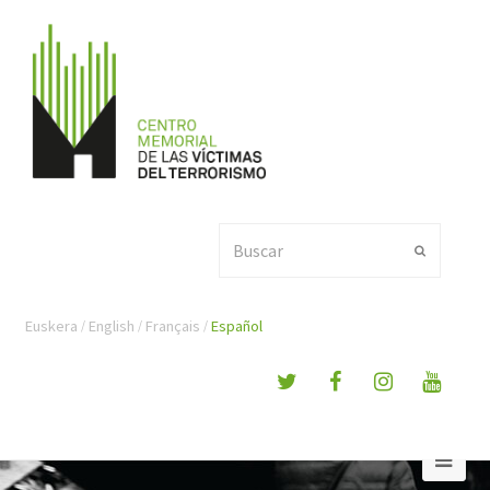
Buscar
Enviar
Euskera
English
Français
Español
Ope