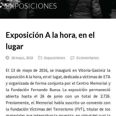
Mobi
EXPOSICIONES
Men
Exposición A la hora, en el
lugar
16 mayo, 2016
Exposiciones
0 comentarios
El 13 de mayo de 2016, se inauguró en Vitoria-Gasteiz la
exposición A la hora, en el lugar, dedicada a víctimas de ETA
y organizada de forma conjunta por el Centro Memorial y
la Fundación Fernando Buesa. La exposición permaneció
abierta hasta el 26 de junio con un total de 2.726.
Previamente, el Memorial había suscrito un convenio con
la Fundación Víctimas del Terrorismo (FVT), titular de los
materiales que integraban la muestra, en virtud del cual la