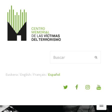
Buscar
Enviar
Euskera
English
Français
Español
Ope