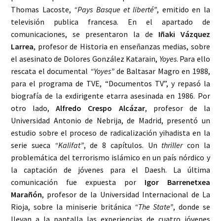
Thomas Lacoste,
“Pays Basque et liberté”
, emitido en la
televisión publica francesa. En el apartado de
comunicaciones, se presentaron la de
Iñaki Vázquez
Larrea
, profesor de Historia en enseñanzas medias, sobre
el asesinato de Dolores González Katarain,
Yoyes
. Para ello
rescata el documental
“Yoyes”
de Baltasar Magro en 1988,
para el programa de TVE, “Documentos TV”, y repasó la
biografía de la exdirigente etarra asesinada en 1986. Por
otro lado,
Alfredo Crespo Alcázar
, profesor de la
Universidad Antonio de Nebrija, de Madrid, presentó un
estudio sobre el proceso de radicalización yihadista en la
serie sueca
“Kalifat”
, de 8 capítulos. Un
thriller
con la
problemática del terrorismo islámico en un país nórdico y
la captación de jóvenes para el Daesh. La última
comunicación fue expuesta por
Igor Barrenetxea
Marañón
, profesor de la Universidad Internacional de La
Rioja, sobre la miniserie británica
“The State”
, donde se
llevan a la pantalla las experiencias de cuatro jóvenes