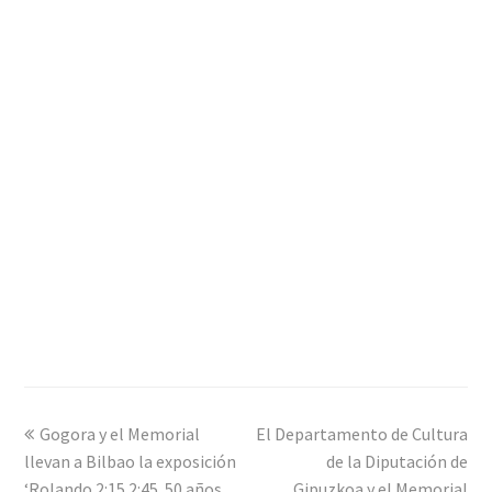
previous
Gogora y el Memorial
El Departamento de Cultura
next
llevan a Bilbao la exposición
post:
post:
de la Diputación de
‘Rolando 2:15 2:45. 50 años
Gipuzkoa y el Memorial