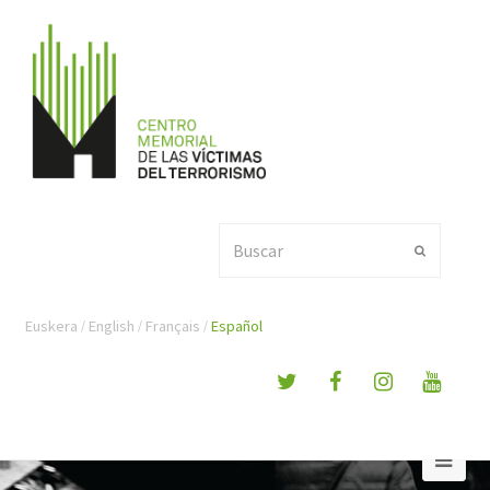
Buscar
Enviar
Euskera
English
Français
Español
Ope