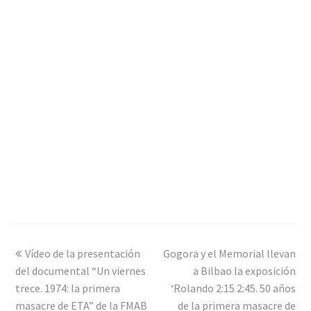
previous
Vídeo de la presentación
Gogora y el Memorial llevan
next
del documental “Un viernes
post:
post:
a Bilbao la exposición
trece. 1974: la primera
‘Rolando 2:15 2:45. 50 años
masacre de ETA” de la FMAB
de la primera masacre de