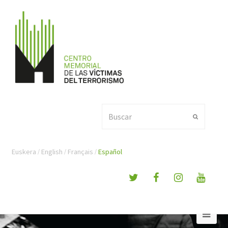
Buscar
Enviar
Euskera
English
Français
Español
Ope