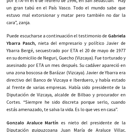
por ETA-m el 6 de febrero de 1996, en San Sebastián. “Hay
un gran tabú en el País Vasco. Todo el mundo sabe que
estuvo mal extorsionar y matar pero también no dar la
cara”, zanja.
Puede escucharse a continuación el testimonio de
Gabriela
Ybarra Pasch
, nieta del empresario y político Javier de
Ybarra Bergé, secuestrado por ETA el 20 de mayo de 1977
en su domicilio de Neguri, Guecho (Vizcaya). Fue torturado y
asesinado por ETA un mes después. Su cadáver apareció en
una zona boscosa de Barázar (Vizcaya). Javier de Ybarra era
directivo del Banco de Vizcaya e Iberduero, y había estado
al frente de varias empresas. Había sido presidente de la
Diputación de Vizcaya, alcalde de Bilbao y procurador en
Cortes. “Siempre he sido discreta porque serlo, cuando
estás amenazado, te salva la vida. Es lo que ves en casa”.
Gonzalo Araluce Martín
es nieto del presidente de la
Diputación guipuzcoana Juan María de Araluce Villar,