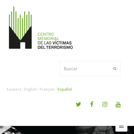
Buscar
Enviar
Euskera
English
Français
Español
Ope