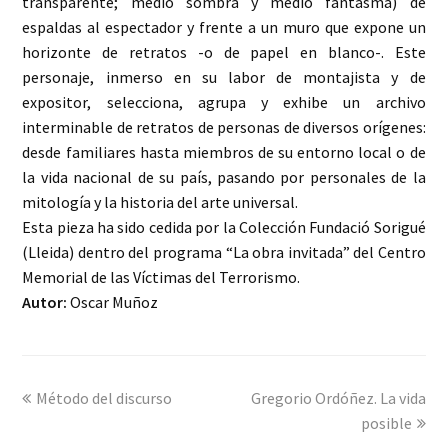
transparente; medio sombra y medio fantasma) de
espaldas al espectador y frente a un muro que expone un
horizonte de retratos -o de papel en blanco-. Este
personaje, inmerso en su labor de montajista y de
expositor, selecciona, agrupa y exhibe un archivo
interminable de retratos de personas de diversos orígenes:
desde familiares hasta miembros de su entorno local o de
la vida nacional de su país, pasando por personales de la
mitología y la historia del arte universal.
Esta pieza ha sido cedida por la Colección Fundació Sorigué
(Lleida) dentro del programa “La obra invitada” del Centro
Memorial de las Víctimas del Terrorismo.
Autor:
Oscar Muñoz
previous
Método del discurso
Gregorio Ordóñez. La vida
next
post:
post:
posible