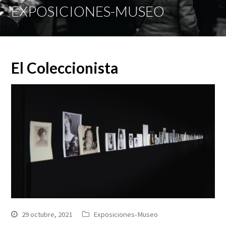
Mobi
EXPOSICIONES-MUSEO
Men
El Coleccionista
29 octubre, 2021
Exposiciones-Museo