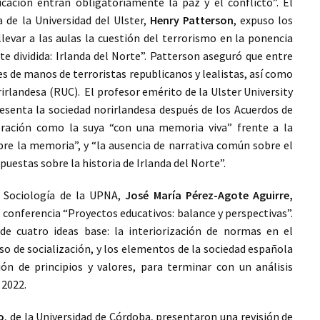
ucación entran obligatoriamente la paz y el conflicto”. El
 de la Universidad del Ulster,
Henry Patterson
, expuso los
levar a las aulas la cuestión del terrorismo en la ponencia
 dividida: Irlanda del Norte”. Patterson aseguró que entre
es de manos de terroristas republicanos y lealistas, así como
orirlandesa (RUC). El profesor emérito de la Ulster University
resenta la sociedad norirlandesa después de los Acuerdos de
ración como la suya “con una memoria viva” frente a la
bre la memoria”, y “la ausencia de narrativa común sobre el
puestas sobre la historia de Irlanda del Norte”.
e Sociología de la UPNA,
José María Pérez-Agote Aguirre,
a conferencia “Proyectos educativos: balance y perspectivas”.
e cuatro ideas base: la interiorización de normas en el
eso de socialización, y los elementos de la sociedad española
ión de principios y valores, para terminar con un análisis
 2022.
o
, de la Universidad de Córdoba, presentaron una revisión de