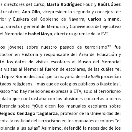
s directores del curso,
Marta Rodríguez
Fouz y
Raúl López
ntre otros,
Ana Ollo
, vicepresidenta segunda y consejera de
rior y Euskera del Gobierno de Navarra,
Carlos Gimeno
,
za
, director general de Memoria y Convivencia del ejecutivo
 del Memorial e
Isabel Moya
, directora gerente de la FVT.
os jóvenes sobre nuestro pasado de terrorismo?” fue
 doctor en Historia y responsable del Área de Educación y
tó los datos de visitas escolares al Museo del Memorial
 visitas al Memorial fueron de escolares, de las cuáles “el
”. López Romo destacó que la mayoría de este 55% procedían
tados religiosos, “más que de colegios públicos o ikastolas”.
 vasco “no hay menciones expresas a ETA, solo al terrorismo
dato que contrastaba con las alusiones concretas a otros
nferencia sobre “¿Qué dicen los manuales escolares sobre
Delgado Cendagortagalarza
, profesor de la Universidad del
enta la realidad del terrorismo en los manuales escolares “el
iolencia a las aulas”. Asimismo, defendió la necesidad de los