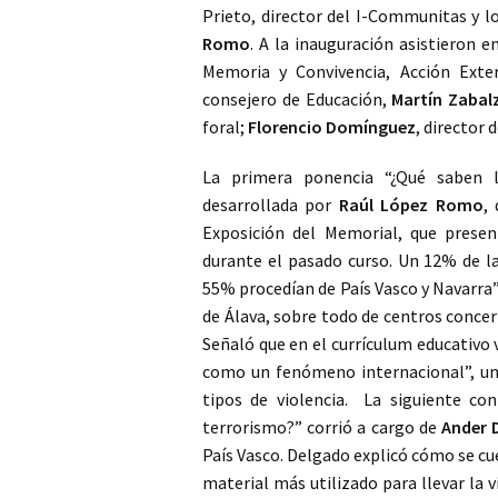
Prieto, director del I-Communitas y lo
Romo
. A la inauguración asistieron e
Memoria y Convivencia, Acción Exte
consejero de Educación,
Martín Zabal
foral;
Florencio Domínguez
, director
La primera ponencia “¿Qué saben l
desarrollada por
Raúl López Romo
,
Exposición del Memorial, que presen
durante el pasado curso. Un 12% de las
55% procedían de País Vasco y Navarra
de Álava, sobre todo de centros concer
Señaló que en el currículum educativo
como un fenómeno internacional”, un 
tipos de violencia. La siguiente co
terrorismo?” corrió a cargo de
Ander 
País Vasco. Delgado explicó cómo se cu
material más utilizado para llevar la v