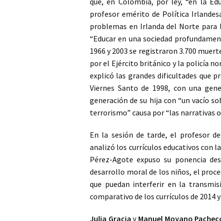
que, en Colombia, por ley, “en la Ed
profesor emérito de Política Irlandesa
problemas en Irlanda del Norte para l
“Educar en una sociedad profundamente
1966 y 2003 se registraron 3.700 muert
por el Ejército británico y la policía n
explicó las grandes dificultades que p
Viernes Santo de 1998, con una gene
generación de su hija con “un vacío so
terrorismo” causa por “las narrativas o
En la sesión de tarde, el profesor d
analizó los currículos educativos con l
Pérez-Agote expuso su ponencia desd
desarrollo moral de los niños, el proc
que puedan interferir en la transmis
comparativo de los currículos de 2014 y
Julia Gracia
y
Manuel Moyano Pachec