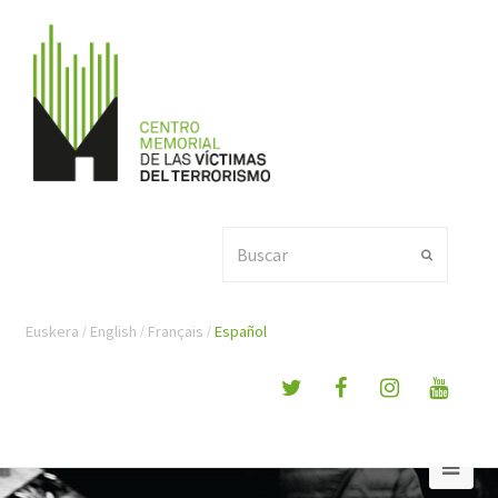
Buscar
Enviar
Euskera
English
Français
Español
Ope