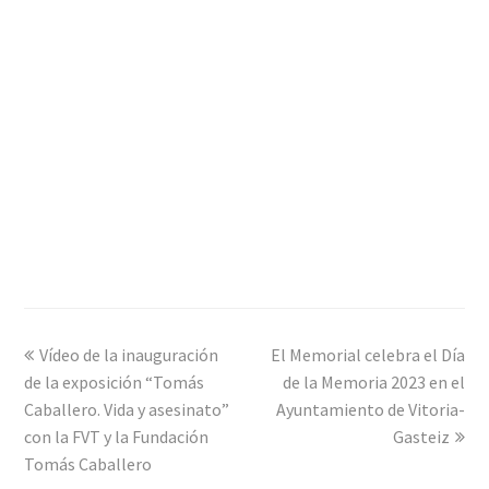
previous
Vídeo de la inauguración
El Memorial celebra el Día
next
de la exposición “Tomás
post:
post:
de la Memoria 2023 en el
Caballero. Vida y asesinato”
Ayuntamiento de Vitoria-
con la FVT y la Fundación
Gasteiz
Tomás Caballero