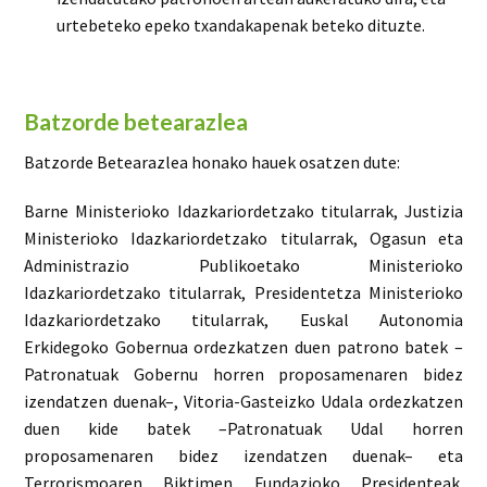
urtebeteko epeko txandakapenak beteko dituzte.
Batzorde betearazlea
Batzorde Betearazlea honako hauek osatzen dute:
Barne Ministerioko Idazkariordetzako titularrak, Justizia
Ministerioko Idazkariordetzako titularrak, Ogasun eta
Administrazio Publikoetako Ministerioko
Idazkariordetzako titularrak, Presidentetza Ministerioko
Idazkariordetzako titularrak, Euskal Autonomia
Erkidegoko Gobernua ordezkatzen duen patrono batek –
Patronatuak Gobernu horren proposamenaren bidez
izendatzen duenak–, Vitoria-Gasteizko Udala ordezkatzen
duen kide batek –Patronatuak Udal horren
proposamenaren bidez izendatzen duenak– eta
Terrorismoaren Biktimen Fundazioko Presidenteak.