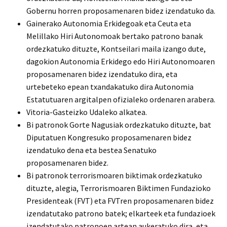
Gobernu horren proposamenaren bidez izendatuko da.
Gainerako Autonomia Erkidegoak eta Ceuta eta
Melillako Hiri Autonomoak bertako patrono banak
ordezkatuko dituzte, Kontseilari maila izango dute,
dagokion Autonomia Erkidego edo Hiri Autonomoaren
proposamenaren bidez izendatuko dira, eta
urtebeteko epean txandakatuko dira Autonomia
Estatutuaren argitalpen ofizialeko ordenaren arabera.
Vitoria-Gasteizko Udaleko alkatea.
Bi patronok Gorte Nagusiak ordezkatuko dituzte, bat
Diputatuen Kongresuko proposamenaren bidez
izendatuko dena eta bestea Senatuko
proposamenaren bidez.
Bi patronok terrorismoaren biktimak ordezkatuko
dituzte, alegia, Terrorismoaren Biktimen Fundazioko
Presidenteak (FVT) eta FVTren proposamenaren bidez
izendatutako patrono batek; elkarteek eta fundazioek
izendatutako patronoen artean aukeratuko dira, eta