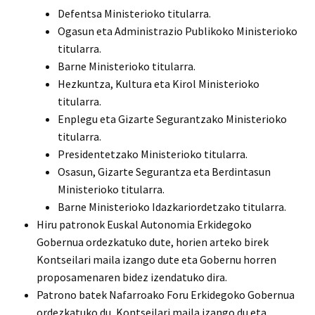
Defentsa Ministerioko titularra.
Ogasun eta Administrazio Publikoko Ministerioko
titularra.
Barne Ministerioko titularra.
Hezkuntza, Kultura eta Kirol Ministerioko
titularra.
Enplegu eta Gizarte Segurantzako Ministerioko
titularra.
Presidentetzako Ministerioko titularra.
Osasun, Gizarte Segurantza eta Berdintasun
Ministerioko titularra.
Barne Ministerioko Idazkariordetzako titularra.
Hiru patronok Euskal Autonomia Erkidegoko
Gobernua ordezkatuko dute, horien arteko birek
Kontseilari maila izango dute eta Gobernu horren
proposamenaren bidez izendatuko dira.
Patrono batek Nafarroako Foru Erkidegoko Gobernua
ordezkatuko du, Kontseilari maila izango du eta