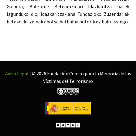
Gainera, Batzorde Betearazleari Idazkaritza batek
lagunduko dio; Idazkaritza-lana Fundazioko Zuzendariak
beteko du, zeinak ahotsa bai baina botorik ez baitu izango.
Aviso Legal
| © 2026 Fundación Centro para la Memoria de las
Víctimas del Terrorismo