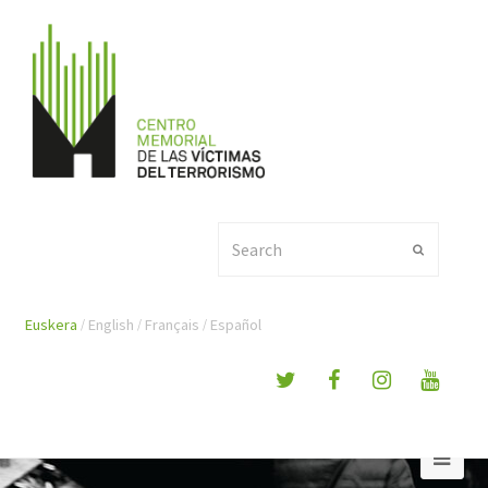
Search
Submit
Euskera
English
Français
Español
Ope