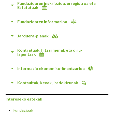
Fundazioaren inskripzioa, erregistroa eta
Estatutuak
Fundazioaren Informazioa
Jarduera-planak
Kontratuak, hitzarmenak eta diru-
laguntzak
Informazio ekonomiko-finantzarioa
Kontsultak, kexak, iradokizunak
Intereseko estekak
Fundazioak