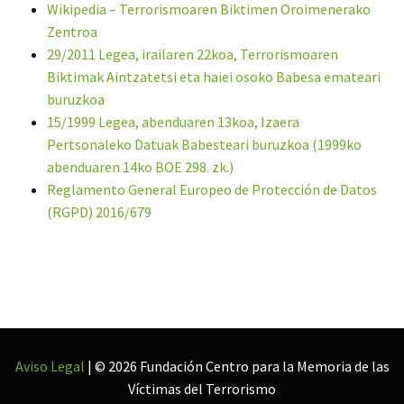
Wikipedia – Terrorismoaren Biktimen Oroimenerako
Zentroa
29/2011 Legea, irailaren 22koa, Terrorismoaren
Biktimak Aintzatetsi eta haiei osoko Babesa emateari
buruzkoa
15/1999 Legea, abenduaren 13koa, Izaera
Pertsonaleko Datuak Babesteari buruzkoa (1999ko
abenduaren 14ko BOE 298. zk.)
Reglamento General Europeo de Protección de Datos
(RGPD) 2016/679
Aviso Legal
| © 2026 Fundación Centro para la Memoria de las
Víctimas del Terrorismo