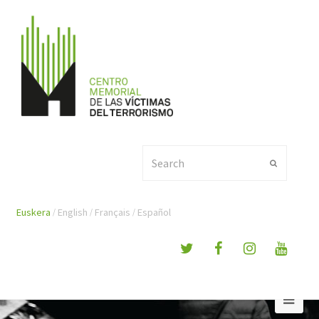
Search
Submit
Euskera
English
Français
Español
Ope