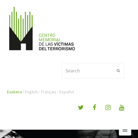
Search
Submit
Euskera
English
Français
Español
Ope