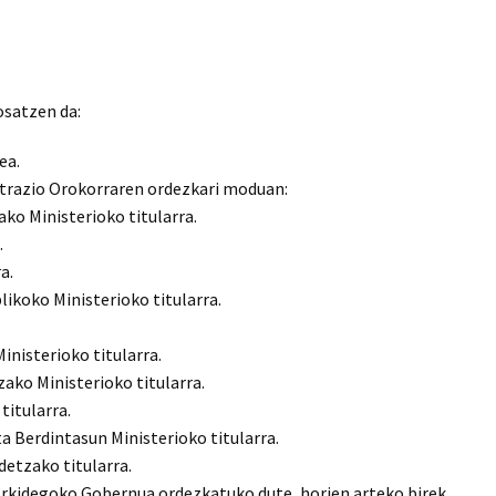
osatzen da:
ea.
trazio Orokorraren ordezkari moduan:
ko Ministerioko titularra.
.
a.
ikoko Ministerioko titularra.
inisterioko titularra.
ako Ministerioko titularra.
titularra.
a Berdintasun Ministerioko titularra.
detzako titularra.
rkidegoko Gobernua ordezkatuko dute, horien arteko birek