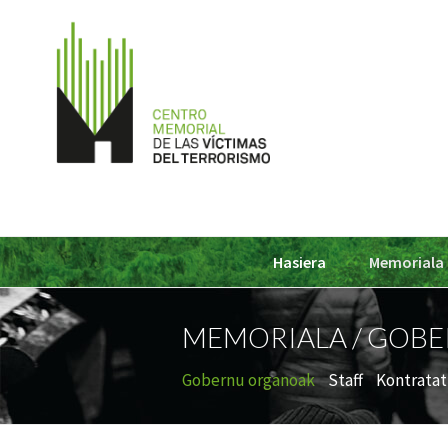
Hasiera
Memoriala
MEMORIALA / GOB
Gobernu organoak
Staff
Kontratat