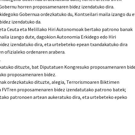
 Gobernu horren proposamenaren bidez izendatuko dira.
kidegoko Gobernua ordezkatuko du, Kontseilari maila izango du e
idez izendatuko da.
ta Ceuta eta Melillako Hiri Autonomoak bertako patrono banak
maila izango dute, dagokion Autonomia Erkidego edo Hiri
ez izendatuko dira, eta urtebeteko epean txandakatuko dira
n ofizialeko ordenaren arabera.
.
zkatuko dituzte, bat Diputatuen Kongresuko proposamenaren bid
tuko proposamenaren bidez.
mak ordezkatuko dituzte, alegia, Terrorismoaren Biktimen
a FVTren proposamenaren bidez izendatutako patrono batek;
utako patronoen artean aukeratuko dira, eta urtebeteko epeko