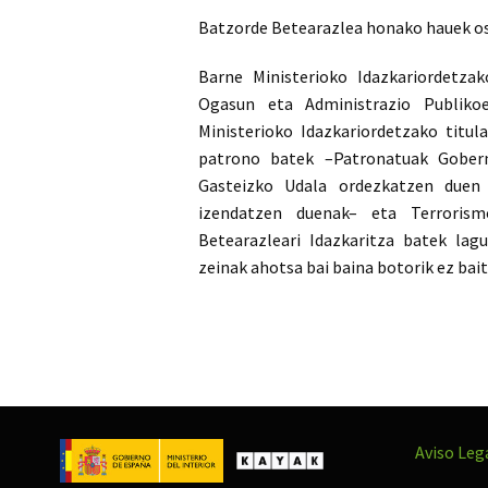
Batzorde Betearazlea honako hauek os
Barne Ministerioko Idazkariordetzako
Ogasun eta Administrazio Publikoet
Ministerioko Idazkariordetzako titu
patrono batek –Patronatuak Gobern
Gasteizko Udala ordezkatzen duen
izendatzen duenak– eta Terrorism
Betearazleari Idazkaritza batek lag
zeinak ahotsa bai baina botorik ez bait
Aviso Leg