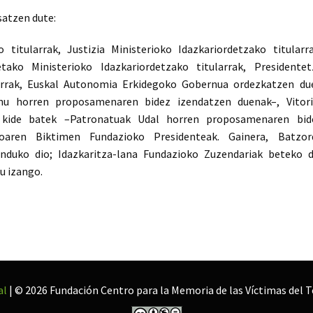
atzen dute:
 titularrak, Justizia Ministerioko Idazkariordetzako titularra
ako Ministerioko Idazkariordetzako titularrak, Presidentet
larrak, Euskal Autonomia Erkidegoko Gobernua ordezkatzen du
u horren proposamenaren bidez izendatzen duenak–, Vitori
 kide batek –Patronatuak Udal horren proposamenaren bid
oaren Biktimen Fundazioko Presidenteak. Gainera, Batzor
unduko dio; Idazkaritza-lana Fundazioko Zuzendariak beteko d
u izango.
al
| © 2026 Fundación Centro para la Memoria de las Víctimas del 