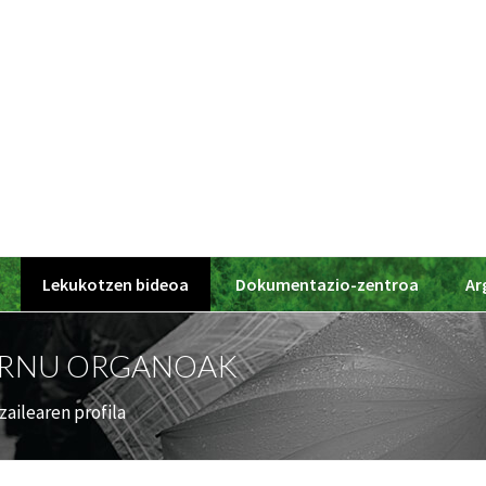
Lekukotzen bideoa
Dokumentazio-zentroa
Ar
ERNU ORGANOAK
zailearen profila