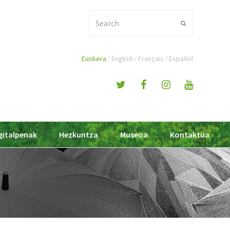
Search
Submit
Euskera
English
Français
Español
gitalpenak
Hezkuntza
Museoa
Kontaktua