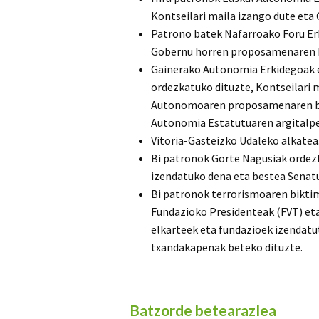
Kontseilari maila izango dute eta
Patrono batek Nafarroako Foru Er
Gobernu horren proposamenaren b
Gainerako Autonomia Erkidegoak e
ordezkatuko dituzte, Kontseilari 
Autonomoaren proposamenaren bid
Autonomia Estatutuaren argitalpe
Vitoria-Gasteizko Udaleko alkatea
Bi patronok Gorte Nagusiak orde
izendatuko dena eta bestea Sena
Bi patronok terrorismoaren bikti
Fundazioko Presidenteak (FVT) et
elkarteek eta fundazioek izendat
txandakapenak beteko dituzte.
Batzorde betearazlea