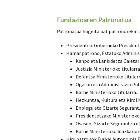
Fundazioaren Patronatua
Patronatua hogeita bat patronorekin 
Presidentea: Gobernuko President
Hamar patrono, Estatuko Adminis
Kanpo eta Lankidetza Gaietara
Justizia Ministerioko titularra
Defentsa Ministerioko titularr
Ogasun eta Administrazio Publ
Barne Ministerioko titularra.
Hezkuntza, Kultura eta Kirol M
Enplegu eta Gizarte Segurantz
Presidentetzako Ministerioko 
Osasun, Gizarte Segurantza et
Barne Ministerioko Idazkarior
Hiru patronok Euskal Autonomia E