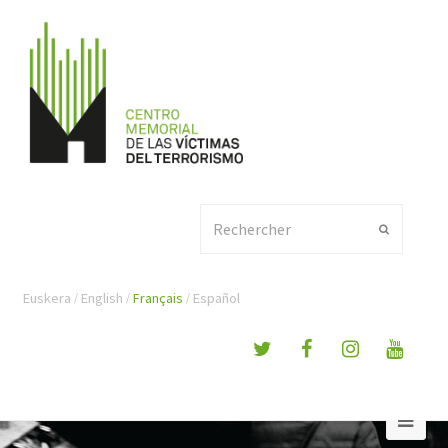
Rechercher
Envoyer
Euskera
English
Français
Español
Ope